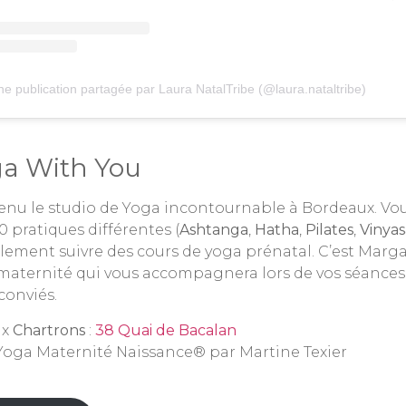
e publication partagée par Laura NatalTribe (@laura.nataltribe)
ga With You
venu le studio de Yoga incontournable à Bordeaux. Vou
0 pratiques différentes (
Ashtanga
,
Hatha
,
Pilates
,
Vinyas
lement suivre des cours de yoga prénatal. C’est Marga
maternité qui vous accompagnera lors de vos séances
conviés.
ux
Chartrons
:
38 Quai de Bacalan
‍♀️Yoga Maternité Naissance® par Martine Texier