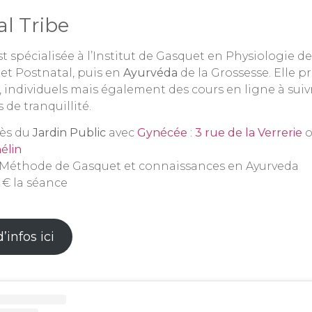
al Tribe
st spécialisée à l’Institut de Gasquet en Physiologie d
et Postnatal, puis en
Ayurvéda
de la Grossesse. Elle p
s, individuels mais également des cours en ligne à sui
 de tranquillité.
rès du
Jardin Public
avec
Gynécée
:
3 rue de la Verrerie
o
éli
n
‍♀️ Méthode de Gasquet et connaissances en Ayurveda
1 € la séance
’infos ici