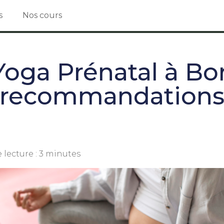
s
Nos cours
Yoga Prénatal à B
recommandation
 lecture :
3
minutes