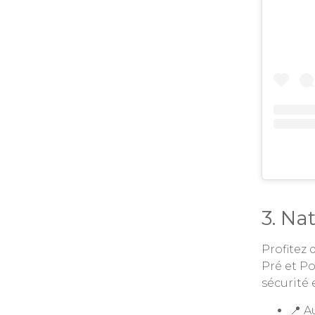
3. Na
Profitez 
Pré et Po
sécurité 
📍 A