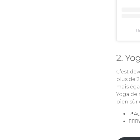
Un
2. Yo
C’est de
plus de 2
mais éga
Yoga de 
bien sûr 
📍A
🧘🏻