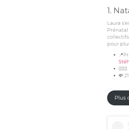
1. Nat
Laura s’e
Prénatal 
collectif
pour plus
📍P
Stéh
🧘🏻
💸 2
Plus d