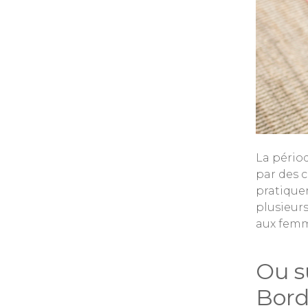
La pério
par des 
pratique
plusieur
aux femm
Ou s
Bord