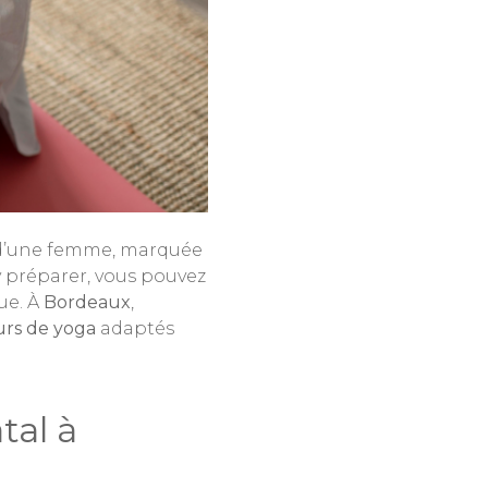
e d’une femme, marquée
 préparer, vous pouvez
ue. À
Bordeaux
,
urs de yoga
adaptés
tal à