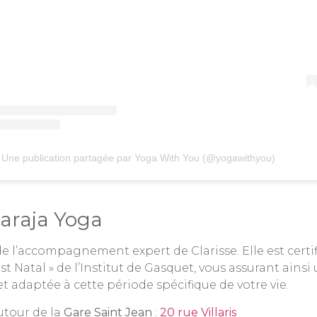
Une publication partagée par Yoga With You (@yogawithyou)
taraja Yoga
de l’accompagnement expert de Clarisse. Elle est certi
st Natal » de l’Institut de Gasquet, vous assurant ains
et adaptée à cette période spécifique de votre vie.
utour de la
Gare Saint Jean
:
20 rue Villaris