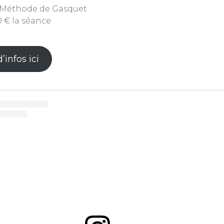
‍♀️ Méthode de Gasquet
0 € la séance
’infos ici