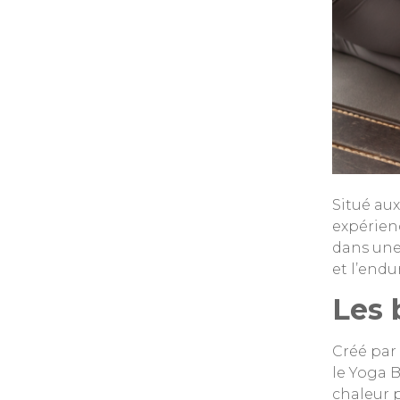
Situé au
expérien
dans une 
et l’endu
Les 
Créé par
le Yoga 
chaleur p