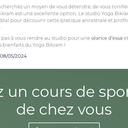
echerchez un moyen de vous détendre, de vous tonifier 
Bikram est une excellente option. Le studio Yoga Bikr
déal pour découvrir cette pratique ancestrale et prof
.
z pas à vous rendre au studio pour une
séance d’essai
et
 bienfaits du Yoga Bikram !
08/05/2024
z un cours de spo
de chez vous