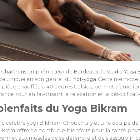
x
Chartrons
en plein cœur de
Bordeaux
, le
studio Yoga 
ce unique en son genre : du
hot-yoga
. Cette méthode 
pièce chauffée à 40 degrés Celsius, permet d’améliorer l
rance, tout en favorisant la relaxation et la détoxificat
bienfaits du Yoga Bikram
 le célèbre yogi Bikhram Choudhury et une équipe de s
Bikram offre de nombreux bienfaits pour la santé phys
ermet aux muscles de se détendre et de s’assouplir, ce 