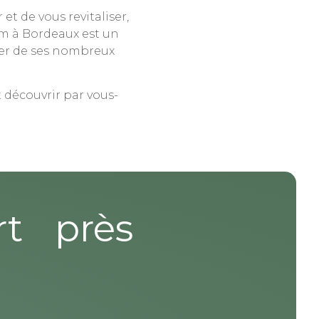
et de vous revitaliser,
am à Bordeaux est un
iter de ses nombreux
 découvrir par vous-
rt près