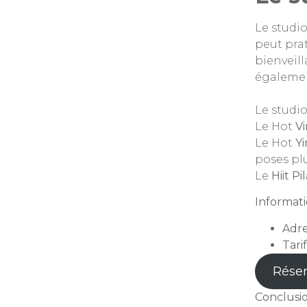
Le studi
peut pra
bienveill
égalemen
Le studio
Le Hot
Vi
Le Hot
Yi
poses pl
Le
Hiit
Pi
Informati
Adre
Tarif
Réser
Conclusi