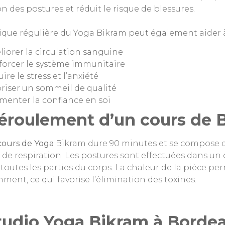
on des postures et réduit le risque de blessures.
ique régulière du Yoga Bikram peut également aider à
iorer la circulation sanguine
orcer le système immunitaire
ire le stress et l’anxiété
riser un sommeil de qualité
enter la confiance en soi
éroulement d’un cours de 
cours de Yoga
Bikram dure 90 minutes et se compose 
 de respiration. Les postures sont effectuées dans un o
r toutes les parties du corps. La chaleur de la pièce pe
ent, ce qui favorise l’élimination des toxines.
tudio Yoga Bikram à Borde