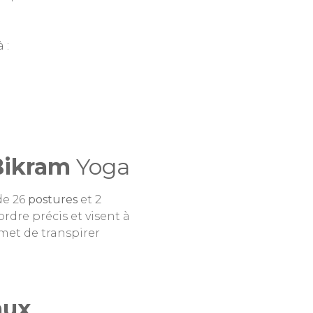
 :
Bikram
Yoga
de 26
postures
et 2
rdre précis et visent à
rmet de transpirer
aux