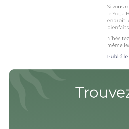
Si vous r
le Yoga 
endroit i
bienfaits
N’hésite
même les
Publié le
Trouve