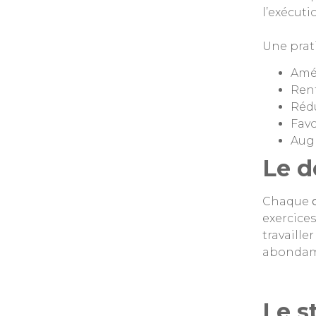
l’exécuti
Une prat
Amél
Renf
Rédu
Favo
Augm
Le d
Chaque
exercices
travaille
abondamm
Le s