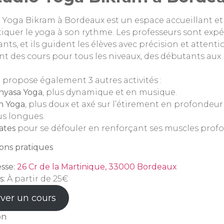
o Yoga Bikram à Bordeaux est un espace accueillant e
tiquer le yoga à son rythme. Les professeurs sont exp
ants, et ils guident les élèves avec précision et attenti
t des cours pour tous les niveaux, des débutants aux 
 propose également 3 autres activités :
nyasa Yoga
, plus dynamique et en musique.
n Yoga
, plus doux et axé sur l’étirement en profondeu
us longues.
lates
pour se défouler en renforçant ses muscles prof
ons pratiques
sse:
26 Cr de la Martinique, 33000 Bordeaux
s:
À partir de 25€
ver un cours
on