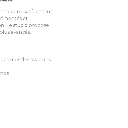
t chaleureux où chacun
érimentés et
on. Le
studio
propose
plus avancés.
r des muscles avec des
onds