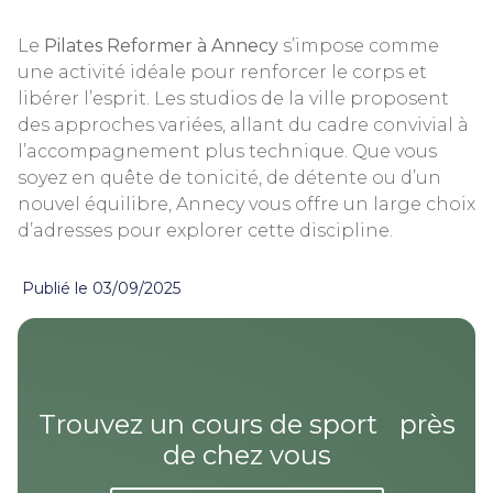
Le
Pilates Reformer à Annecy
s’impose comme
une activité idéale pour renforcer le corps et
libérer l’esprit. Les studios de la ville proposent
des approches variées, allant du cadre convivial à
l’accompagnement plus technique. Que vous
soyez en quête de tonicité, de détente ou d’un
nouvel équilibre, Annecy vous offre un large choix
d’adresses pour explorer cette discipline.
Publié le
03/09/2025
Trouvez un cours de sport près
de chez vous