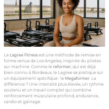
Le
Lagree Fitness
est une méthode de remise en
forme venue de Los Angeles, inspirée du pilates
sur machine. Comme le
reformer
, qui est déjà
bien connu à Bordeaux, le Lagree se pratique sur
un équipement spécifique : le
Megaformer
. La
différence ? Une intensité plus élevée, un rythme
soutenu et un travail complet qui combine
renforcement musculaire profond, endurance,
cardio et gainage.