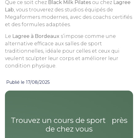
Que ce soit chez
Black Milk Pilates
ou chez
Lagree
Lab
, vous trouverez des studios équipés de
Megaformers modernes, avec des coachs certifiés
et des formules adaptées.
Le
Lagree à Bordeaux
s’impose comme une
alternative efficace aux salles de sport
traditionnelles, idéale pour celles et ceux qui
veulent sculpter leur corps et améliorer leur
condition physique.
Publié le
17/08/2025
Trouvez un cours de sport près
de chez vous